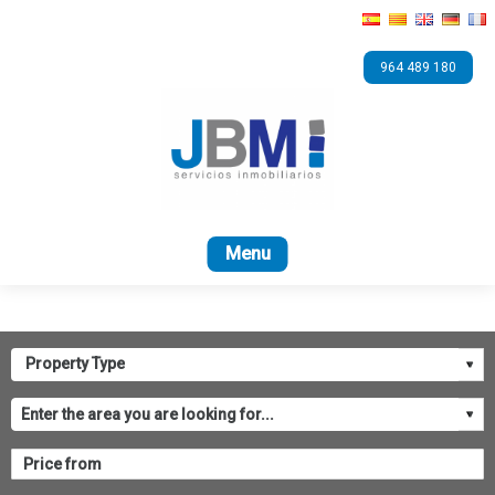
964 489 180
Home
For sale
Bank
ASICVAL
Contact 