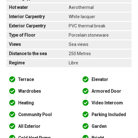
Hot water
Aerothermal
Interior Carpentry
White lacquer
Exterior Carpentry
PVC thermal break
Type of Floor
Porcelain stoneware
Views
Sea views
Distance to the sea
250 Metres
Regime
Libre
Terrace
Elevator
Wardrobes
Armored Door
Heating
Video Intercom
Community Pool
Parking Included
All Exterior
Garden
Cold Heat Pump
Bright