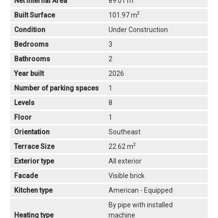
Net Internal Area
89.01 m
2
Built Surface
101.97 m
Condition
Under Construction
Bedrooms
3
Bathrooms
2
Year built
2026
Number of parking spaces
1
Levels
8
Floor
1
Orientation
Southeast
2
Terrace Size
22.62 m
Exterior type
All exterior
Facade
Visible brick
Kitchen type
American - Equipped
By pipe with installed
Heating type
machine