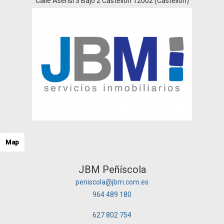
Calle Asensi 3 Bajo 2 Castellón 12002 (Castellón)
Map
JBM Peñíscola
peniscola@jbm.com.es
964 489 180
627 802 754